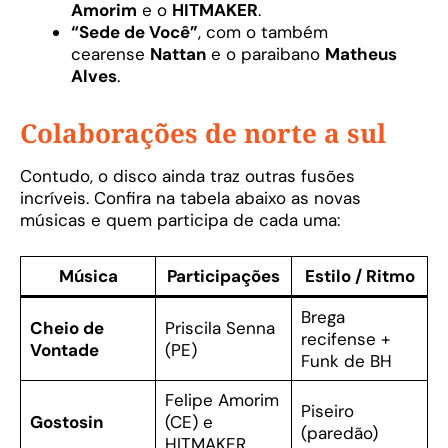
Amorim
e o
HITMAKER
.
“Sede de Você”
, com o também
cearense
Nattan
e o paraibano
Matheus
Alves
.
Colaborações de norte a sul
Contudo, o disco ainda traz outras fusões
incríveis. Confira na tabela abaixo as novas
músicas e quem participa de cada uma:
Música
Participações
Estilo / Ritmo
Brega
Cheio de
Priscila Senna
recifense +
Vontade
(PE)
Funk de BH
Felipe Amorim
Piseiro
Gostosin
(CE) e
(paredão)
HITMAKER