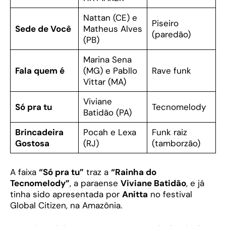
Nattan (CE) e
Piseiro
Sede de Você
Matheus Alves
(paredão)
(PB)
Marina Sena
Fala quem é
(MG) e Pabllo
Rave funk
Vittar (MA)
Viviane
Só pra tu
Tecnomelody
Batidão (PA)
Brincadeira
Pocah e Lexa
Funk raiz
Gostosa
(RJ)
(tamborzão)
A faixa
“Só pra tu”
traz a
“Rainha do
Tecnomelody”
, a paraense
Viviane Batidão
, e já
tinha sido apresentada por
Anitta
no festival
Global Citizen, na Amazônia.