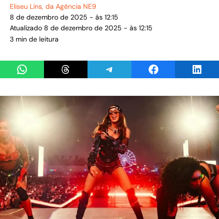
Eliseu Lins
, da Agência NE9
8 de dezembro de 2025 - às 12:15
Atualizado 8 de dezembro de 2025 - às 12:15
3 min de leitura
Share on WhatsApp
Share on Threads
Share on Telegram
Share on Facebook
Share 