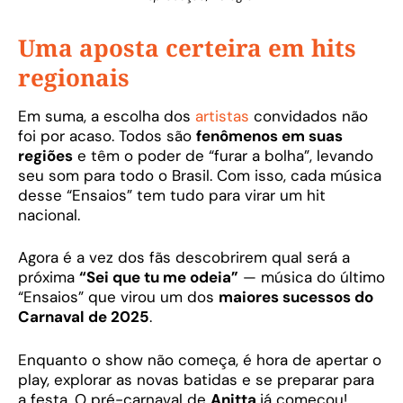
Uma aposta certeira em hits
regionais
Em suma, a escolha dos
artistas
convidados não
foi por acaso. Todos são
fenômenos em suas
regiões
e têm o poder de “furar a bolha”, levando
seu som para todo o Brasil. Com isso, cada música
desse “Ensaios” tem tudo para virar um hit
nacional.
Agora é a vez dos fãs descobrirem qual será a
próxima
“Sei que tu me odeia”
— música do último
“Ensaios” que virou um dos
maiores sucessos do
Carnaval de 2025
.
Enquanto o show não começa, é hora de apertar o
play, explorar as novas batidas e se preparar para
a festa. O pré-carnaval de
Anitta
já começou!