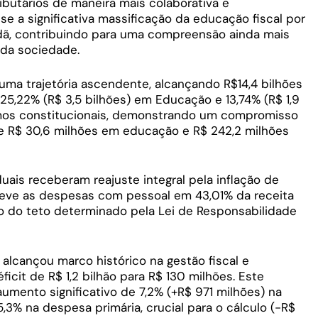
ibutários de maneira mais colaborativa e
se a significativa massificação da educação fiscal por
dã, contribuindo para uma compreensão ainda mais
oda sociedade.
 uma trajetória ascendente, alcançando R$14,4 bilhões
 25,22% (R$ 3,5 bilhões) em Educação e 13,74% (R$ 1,9
imos constitucionais, demonstrando um compromisso
e R$ 30,6 milhões em educação e R$ 242,2 milhões
uais receberam reajuste integral pela inflação de
teve as despesas com pessoal em 43,01% da receita
ixo do teto determinado pela Lei de Responsabilidade
alcançou marco histórico na gestão fiscal e
icit de R$ 1,2 bilhão para R$ 130 milhões. Este
umento significativo de 7,2% (+R$ 971 milhões) na
,3% na despesa primária, crucial para o cálculo (-R$