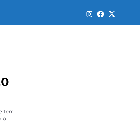
to
ue tem
e o