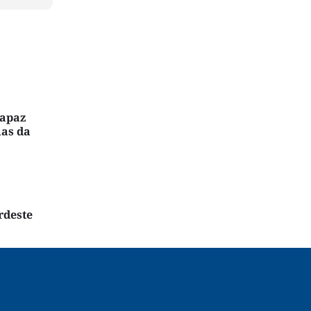
capaz
ias da
rdeste