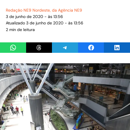
Redação NE9 Nordeste
, da Agência NE9
3 de junho de 2020 - às 13:56
Atualizado 3 de junho de 2020 - às 13:56
2 min de leitura
Share on WhatsApp
Share on Threads
Share on Telegram
Share on Facebook
Share 