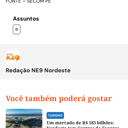
FONTE – SECOM PE
Assuntos
D
Redação NE9 Nordeste
Você também poderá gostar
TURISMO
Um mercado de R$ 183 bilhões:
Nordeste tem Centros de Eventos