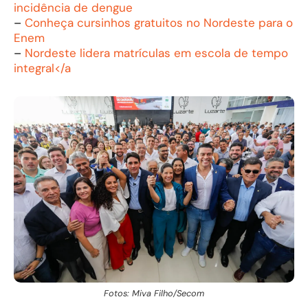
incidência de dengue
–
Conheça cursinhos gratuitos no Nordeste para o
Enem
–
Nordeste lidera matrículas em escola de tempo
integral</a
Fotos: Miva Filho/Secom