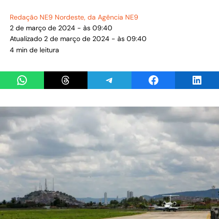
Redação NE9 Nordeste
, da Agência NE9
2 de março de 2024 - às 09:40
Atualizado 2 de março de 2024 - às 09:40
4 min de leitura
Share on WhatsApp
Share on Threads
Share on Telegram
Share on Facebook
Share 