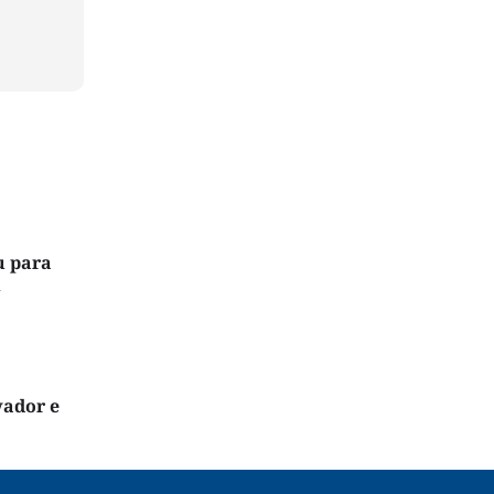
u para
l
vador e