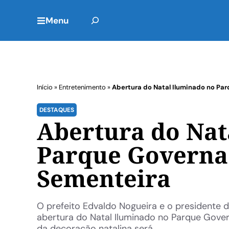
Menu
Início
»
Entretenimento
»
Abertura do Natal Iluminado no Pa
DESTAQUES
Abertura do Nat
Parque Governa
Sementeira
O prefeito Edvaldo Nogueira e o presidente d
abertura do Natal Iluminado no Parque Gove
da decoração natalina será ...