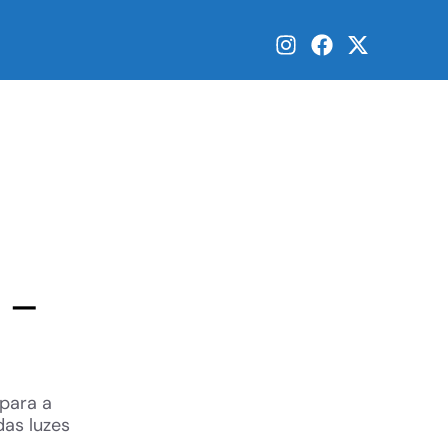
 –
 para a
as luzes