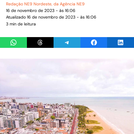
Redação NE9 Nordeste
, da Agência NE9
16 de novembro de 2023 - às 16:06
Atualizado 16 de novembro de 2023 - às 16:06
3 min de leitura
Share on WhatsApp
Share on Threads
Share on Telegram
Share on Facebook
Share 