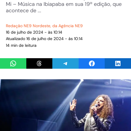
Mi – Música na Ibiapaba em sua 19ª edição, que
acontece de ...
Redação NE9 Nordeste
, da Agência NE9
16 de julho de 2024 - às 10:14
Atualizado 16 de julho de 2024 - às 10:14
14 min de leitura
Share on WhatsApp
Share on Threads
Share on Telegram
Share on Facebook
Share 