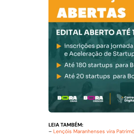
LEIA TAMBÉM:
–
Lençóis Maranhenses vira Patrim