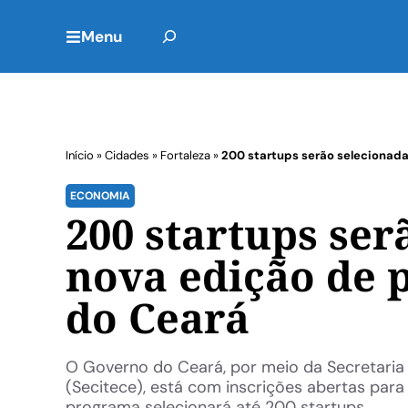
Menu
Início
»
Cidades
»
Fortaleza
»
200 startups serão selecionad
ECONOMIA
200 startups ser
nova edição de
do Ceará
O Governo do Ceará, por meio da Secretaria 
(Secitece), está com inscrições abertas para
programa selecionará até 200 startups ...